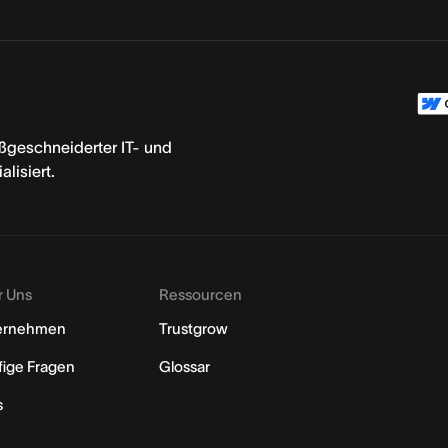
vereinbaren
ßgeschneiderter IT- und
lisiert.
r Uns
Ressourcen
ernehmen
Trustgrow
ige Fragen
Glossar
s