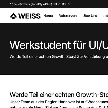
hello@weiss.global
+49 (0) 511 21930679
Home
Referenzen
Über Uns
Jo
Werkstudent für UI/
Werde Teil einer echten Growth-Story! Zur Verstärkung 
Werde Teil einer echten Growth-Sto
Unser Team aus der Region Hannover ist auf Wachstumsk
haben wir ein klares Ziel vor Augen: zur Spitze der IT- 